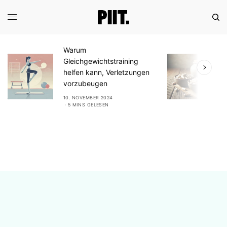
Warum
E
Gleichgewichtstraining
A
helfen kann, Verletzungen
n
vorzubeugen
S
10. NOVEMBER 2024
1
5 MINS GELESEN