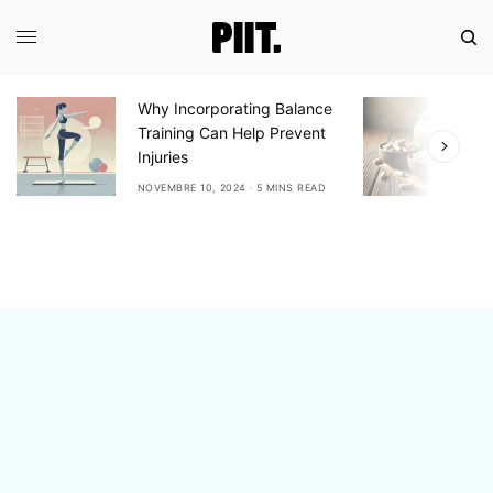
Why Incorporating Balance
E
Training Can Help Prevent
A
Injuries
A
NOVEMBRE 10, 2024
5 MINS READ
N