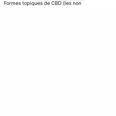
Formes topiques de CBD (les non
comestibles)
Par formes topiques, nous entendons tous les produits
que tu appliques sur ton corps pour soulager les
douleurs musculaires ou articulaires.
Cela inclut toutes les pommades, baumes, lotions et
huiles. Idéalement, tu devrais commencer à ressentir
un soulagement environ 15 minutes après l'application.
Les crèmes et lotions au CBD sont également censées
résoudre les problèmes de peau comme l'acné et
l'eczéma.
Formes comestibles pour le CBD