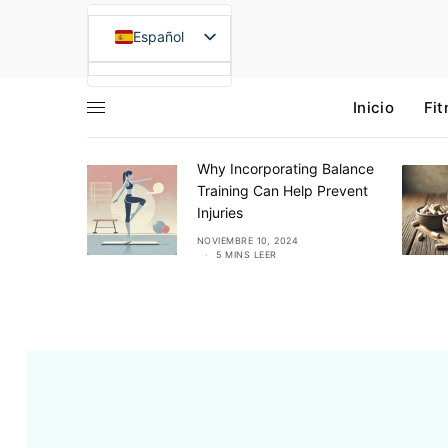
Español
English (UK)
Inicio
Fit
Français
Deutsch
Sport CBD
Italiano
Why Incorporating Balance
lsamo y
Training Can Help Prevent
Română
Injuries
Lietuvių kalba
NOVIEMBRE 10, 2024
5 MINS LEER