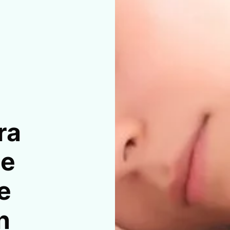
ra
ue
e
n