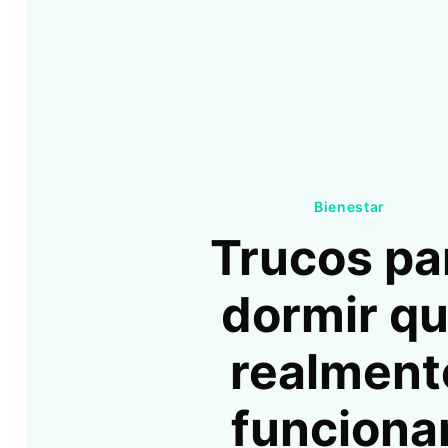
Bienestar
Trucos pa
dormir q
realment
funciona