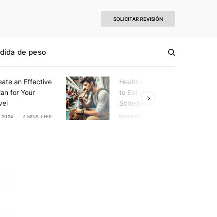
SOLICITAR REVISIÓN
dida de peso
ate an Effective
Healthy Eating Tips: How
an for Your
to Eat Healthy on a Busy
vel
Schedule
 2024
7 MINS LEER
NOVIEMBRE 7, 2024
6 MINS LEER