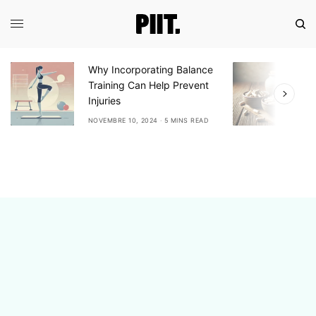
Why Incorporating Balance
E
Training Can Help Prevent
A
Injuries
A
NOVEMBRE 10, 2024
5 MINS READ
N