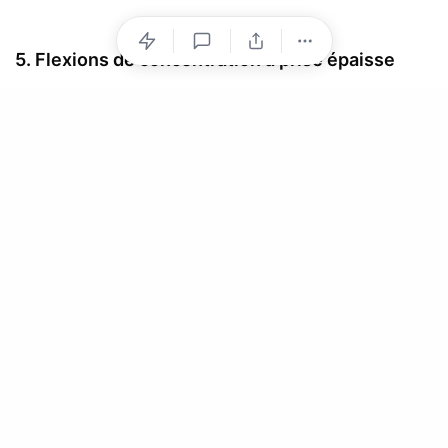
5. Flexions de concentration à prise épaisse
La cinquième et dernière entrée de la liste des
exercices pour les avant-bras est les boucles de
concentration avec une prise plus épaisse. "Mais
qu'est-ce que ça veut dire ?" Tu peux te demander. Eh
bien, cela peut se faire soit avec ; une barre plus
épaisse (peu probable à trouver sur un haltère). Ou tu
peux ajouter une serviette ou même utiliser la marque
Fat Gripz.
En augmentant la largeur de ta prise, tu vas augmenter
la tension sur les muscles de l'avant-bras plus que les
curls standard. De plus, le curl de concentration t'aide