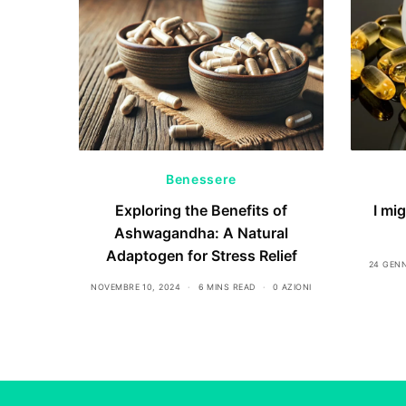
Benessere
Exploring the Benefits of
I mig
Ashwagandha: A Natural
Adaptogen for Stress Relief
24 GENN
NOVEMBRE 10, 2024
6 MINS READ
0 AZIONI