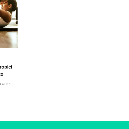
ropici
to
0 AZIONI