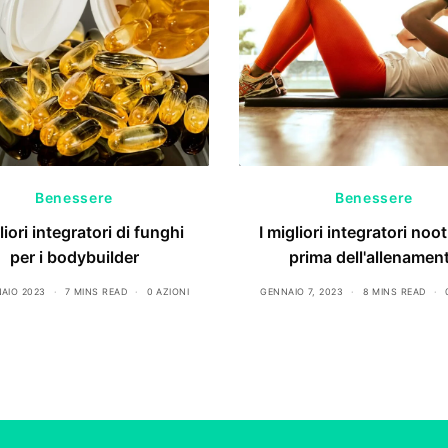
Benessere
Benessere
liori integratori di funghi
I migliori integratori noot
per i bodybuilder
prima dell'allenamen
AIO 2023
7 MINS READ
0 AZIONI
GENNAIO 7, 2023
8 MINS READ