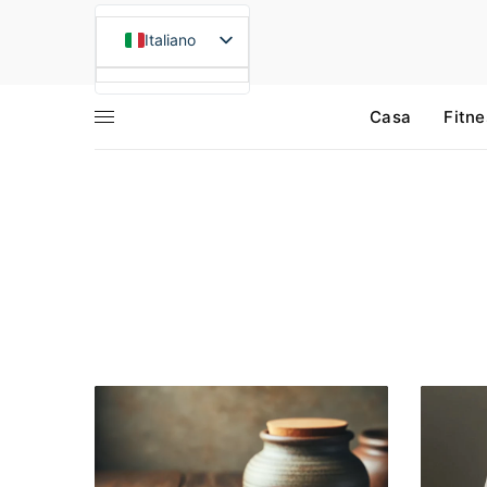
Italiano
English (UK)
Casa
Fitne
Français
Deutsch
Español
Română
Lietuvių kalba