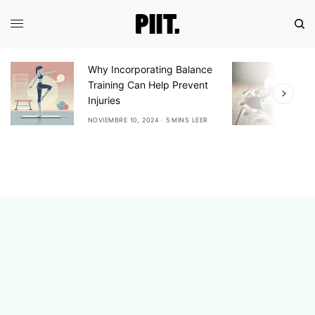
Why Incorporating Balance
E
Training Can Help Prevent
A
Injuries
A
NOVIEMBRE 10, 2024
5 MINS LEER
N