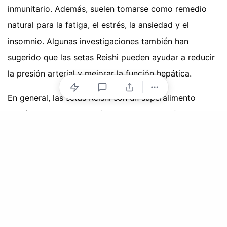
inmunitario. Además, suelen tomarse como remedio
natural para la fatiga, el estrés, la ansiedad y el
insomnio. Algunas investigaciones también han
sugerido que las setas Reishi pueden ayudar a reducir
la presión arterial y mejorar la función hepática.
En general, las setas Reishi son un superalimento
versátil y potente que ofrece muchos beneficios
potenciales para la salud. Por esta razón, es mejor
tomarlas en forma de suplemento, en lugar de frescas.
De este modo, puedes estar seguro de obtener la
dosis completa de los potentes nutrientes del Reishi.