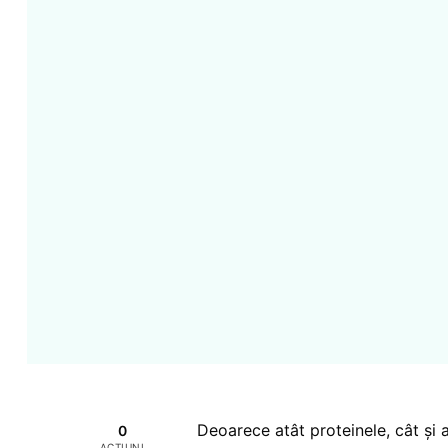
Deoarece atât proteinele, cât și a
0
ACȚIUNI