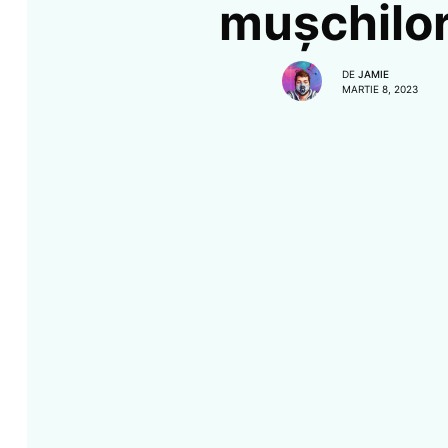
mușchilo
DE
JAMIE
MARTIE 8, 2023