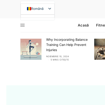
Română
English (UK)
Acasă
Fitne
Français
Deutsch
eview
Italiano
Why Incorporating Balance
alsam și
Training Can Help Prevent
Español
Injuries
Lietuvių kalba
S CITEȘTE
NOIEMBRIE 10, 2024
5 MINS CITEȘTE