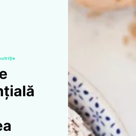
nutriție
te
țială
ea