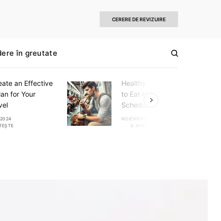
CERERE DE REVIZUIRE
dere în greutate
ate an Effective
Healthy Eating Tips: How
an for Your
to Eat Healthy on a Busy
vel
Schedule
 2024
NOIEMBRIE 7, 2024
ITEȘTE
6 MINS CITEȘTE