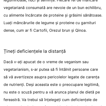
leguminoase, nuci și semințe. Fiecare fel de mâncare
vegetariană consumată are nevoie de un bun echilibru,
cu alimente încărcate de proteine și grăsimi sănătoase.
Luați mâncărurile de legume și proteine cu garnituri
dense, cum ar fi Cartofii, Orezul brun și Qinoa.
Țineți deficiențele la distanță
Dacă v-ați apucat de o vreme de veganism sau
vegetarianism, s-ar putea să fi întâlnit persoane care
să vă avertizeze asupra pericolelor legate de carența
de nutrienți. Deși aceasta este o preocupare legitimă,
nu este o scuză pentru a vă arunca planul de dietă pe
fereastră. Va trebui să înțelegeți cum deficiențele de