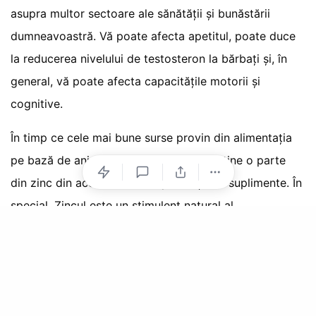
asupra multor sectoare ale sănătății și bunăstării
dumneavoastră. Vă poate afecta apetitul, poate duce
la reducerea nivelului de testosteron la bărbați și, în
general, vă poate afecta capacitățile motorii și
cognitive.
În timp ce cele mai bune surse provin din alimentația
pe bază de animale, vegetarienii pot obține o parte
din zinc din aceste surse, în plus față de suplimente. În
special, Zincul este un stimulent natural al
testosteronului.
Semințe de susan
Cereale îmbogățite sau fulgi de ovăz
Nuci Macadamia, nuci sau migdale