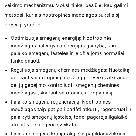
veikimo mechanizmų. Mokslininkai pasiūlė, kad galimi
metodai, kuriais nootropinės medžiagos sukelia šį
poveikį, yra šie:
Optimizuoja smegenų energiją: Nootropinės
medžiagos palengvina energijos gamybą, kuri
palaiko smegenų ląsteles ir leidžia joms normaliai
funkcionuoti.
Reguliuoja smegenų chemines medžiagas: Nuotaiką
gerinantis nootropinių medžiagų poveikis atsiranda
dėl jų gebėjimo kontroliuoti smegenų chemines
medžiagas, įskaitant serotoniną ir dopaminą.
Palaiko smegenų regeneraciją: Nootropinės
medžiagos taip pat gali padėti atkurti, regeneruoti ir
palaikyti smegenų ląsteles, todėl pagerėja ilgalaikė
atmintis ir smegenų sveikata.
Palaiko smegenų kraujotaką: šie papildai užtikrina