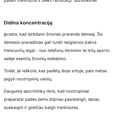
padėti treniruotis ir siekti rezultatų? Sužinokime!
Didina koncentraciją
Įprasta, kad dirbdami žmonės praranda dėmesį. Šis
dėmesio praradimas gali turėti neigiamos įtakos
treniruočių eigai - nuo telefonų tikrinimo iki kitų sporto
salėje esančių žmonių stebėjimo.
Todėl, jei ieškote, kas padėtų šioje srityje, pats metas
įsigyti nootropinių vaistų.
Dauguma sportininkų tikisi, kad nootropiniai
preparatai padės jiems stipriau pasistengti, labiau
susikaupti ir greičiau baigti treniruotes.