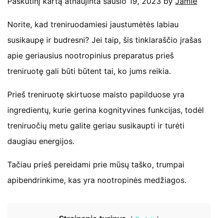
Paskutinį kartą atnaujinta sausio 19, 2023 by
Jamie
Norite, kad treniruodamiesi jaustumėtės labiau
susikaupę ir budresni? Jei taip, šis tinklaraščio įrašas
apie geriausius nootropinius preparatus prieš
treniruotę gali būti būtent tai, ko jums reikia.
Prieš treniruotę skirtuose maisto papilduose yra
ingredientų, kurie gerina kognityvines funkcijas, todėl
treniruočių metu galite geriau susikaupti ir turėti
daugiau energijos.
Tačiau prieš pereidami prie mūsų taško, trumpai
apibendrinkime, kas yra nootropinės medžiagos.