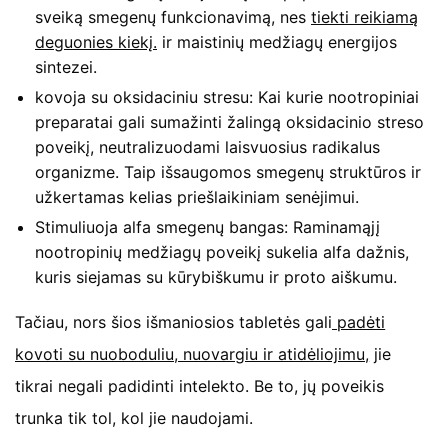
sveiką smegenų funkcionavimą, nes
tiekti reikiamą
deguonies kiekį.
ir maistinių medžiagų energijos
sintezei.
kovoja su oksidaciniu stresu: Kai kurie nootropiniai
preparatai gali sumažinti žalingą oksidacinio streso
poveikį, neutralizuodami laisvuosius radikalus
organizme. Taip išsaugomos smegenų struktūros ir
užkertamas kelias priešlaikiniam senėjimui.
Stimuliuoja alfa smegenų bangas: Raminamąjį
nootropinių medžiagų poveikį sukelia alfa dažnis,
kuris siejamas su kūrybiškumu ir proto aiškumu.
Tačiau, nors šios išmaniosios tabletės gali
padėti
kovoti su nuoboduliu, nuovargiu ir atidėliojimu,
jie
tikrai negali padidinti intelekto. Be to, jų poveikis
trunka tik tol, kol jie naudojami.