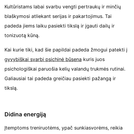
Kultūristams labai svarbu vengti pertraukų ir minčių
blaškymosi atliekant serijas ir pakartojimus. Tai
padeda jiems laiku pasiekti tikslą ir įgauti dailų ir
tonizuotą kūną.
Kai kurie tiki, kad šie papildai padeda žmogui patekti į
gyvybiškai svarbi psichinė būsena
kuris juos
psichologiškai paruošia kelių valandų trukmės rutinai.
Galiausiai tai padeda greičiau pasiekti pažangą ir
tikslą.
Didina energiją
Įtemptoms treniruotėms, ypač sunkiasvorėms, reikia