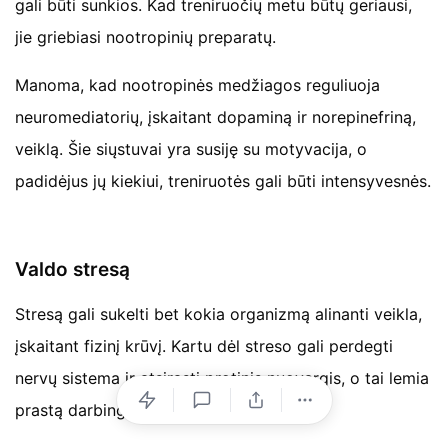
gali būti sunkios. Kad treniruočių metu būtų geriausi,
jie griebiasi nootropinių preparatų.
Manoma, kad nootropinės medžiagos reguliuoja
neuromediatorių, įskaitant dopaminą ir norepinefriną,
veiklą. Šie siųstuvai yra susiję su motyvacija, o
padidėjus jų kiekiui, treniruotės gali būti intensyvesnės.
Valdo stresą
Stresą gali sukelti bet kokia organizmą alinanti veikla,
įskaitant fizinį krūvį. Kartu dėl streso gali perdegti
nervų sistema ir atsirasti protinis nuovargis, o tai lemia
prastą darbingumą.