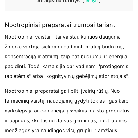
Straipsnio turinys
Rodyti
Nootropiniai preparatai trumpai tariant
Nootropiniai vaistai - tai vaistai, kuriuos dauguma
žmonių vartoja siekdami padidinti protinį budrumą,
koncentraciją ir atmintį, taip pat budrumui ir energijai
padidinti. Todėl kartais jie dar vadinami "protingomis
tabletėmis" arba "kognityvinių gebėjimų stiprintojais".
Nootropiniai preparatai gali būti įvairių rūšių. Nuo
farmacinių vaistų, naudojamų
gydyti tokias ligas kaip
narkolepsija ar demencija.
į sveikus maisto produktus
ir papildus, skirtus
nuotaikos gerinimas
, nootropinės
medžiagos yra naudingos visų grupių ir amžiaus