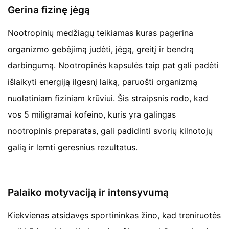
Gerina fizinę jėgą
Nootropinių medžiagų teikiamas kuras pagerina
organizmo gebėjimą judėti, jėgą, greitį ir bendrą
darbingumą. Nootropinės kapsulės taip pat gali padėti
išlaikyti energiją ilgesnį laiką, paruošti organizmą
nuolatiniam fiziniam krūviui. Šis
straipsnis
rodo, kad
vos 5 miligramai kofeino, kuris yra galingas
nootropinis preparatas, gali padidinti svorių kilnotojų
galią ir lemti geresnius rezultatus.
Palaiko motyvaciją ir intensyvumą
Kiekvienas atsidavęs sportininkas žino, kad treniruotės