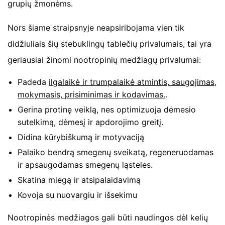
grupių žmonėms.
Nors šiame straipsnyje neapsiribojama vien tik
didžiuliais šių stebuklingų tablečių privalumais, tai yra
geriausiai žinomi nootropinių medžiagų privalumai:
Padeda
ilgalaikė ir trumpalaikė atmintis, saugojimas,
mokymasis, prisiminimas ir kodavimas.
.
Gerina protinę veiklą, nes optimizuoja dėmesio
sutelkimą, dėmesį ir apdorojimo greitį.
Didina kūrybiškumą ir motyvaciją
Palaiko bendrą smegenų sveikatą, regeneruodamas
ir apsaugodamas smegenų ląsteles.
Skatina miegą ir atsipalaidavimą
Kovoja su nuovargiu ir išsekimu
Nootropinės medžiagos gali būti naudingos dėl kelių