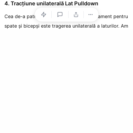
4. Tracțiune unilaterală Lat Pulldown
Cea de-a patra intrare în ghidul de antrenament pentru
spate și bicepși este tragerea unilaterală a laturilor. Am
ales această mișcare față de Lat Pulldown standard
din cauza conexiunii musculare mentale pe care o
puteți dobândi.
Mușchii Lat (aripile), care sunt responsabili pentru
lățimea spatelui superior, sunt greu de simțit la
începători.
Așadar, o astfel de mișcare la începutul
antrenamentului este o completare excelentă.
Deoarece vă pregătește cu conexiunea minte-mușchi
și pompa pentru restul antrenamentului. Echivalând,