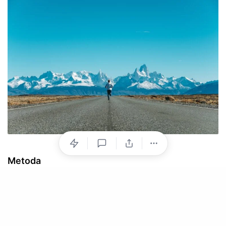
Metoda
Puteți alerga pe banda de alergare, în aer liber sau pe
o pistă. Mie îmi place să alerg în majoritatea zilelor
dimineața, înainte de răsăritul soarelui, are ceva