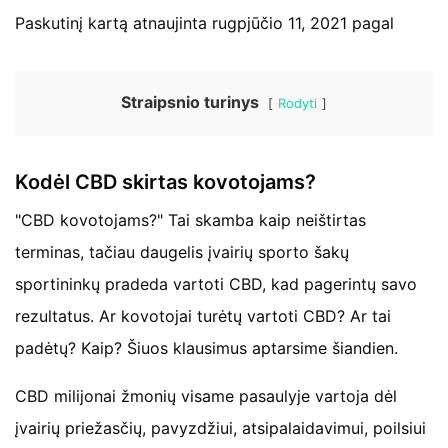
Paskutinį kartą atnaujinta rugpjūčio 11, 2021 pagal
Straipsnio turinys
Rodyti
Kodėl CBD skirtas kovotojams?
"CBD kovotojams?" Tai skamba kaip neištirtas
terminas, tačiau daugelis įvairių sporto šakų
sportininkų pradeda vartoti CBD, kad pagerintų savo
rezultatus. Ar kovotojai turėtų vartoti CBD? Ar tai
padėtų? Kaip? Šiuos klausimus aptarsime šiandien.
CBD milijonai žmonių visame pasaulyje vartoja dėl
įvairių priežasčių, pavyzdžiui, atsipalaidavimui, poilsiui