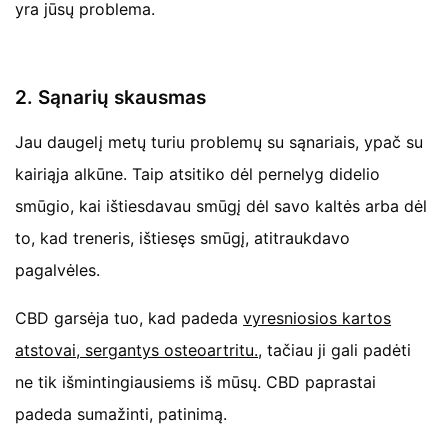
yra jūsų problema.
2. Sąnarių skausmas
Jau daugelį metų turiu problemų su sąnariais, ypač su
kairiąja alkūne. Taip atsitiko dėl pernelyg didelio
smūgio, kai ištiesdavau smūgį dėl savo kaltės arba dėl
to, kad treneris, ištiesęs smūgį, atitraukdavo
pagalvėles.
CBD garsėja tuo, kad padeda
vyresniosios kartos
atstovai, sergantys osteoartritu.
, tačiau ji gali padėti
ne tik išmintingiausiems iš mūsų. CBD paprastai
padeda sumažinti, patinimą.