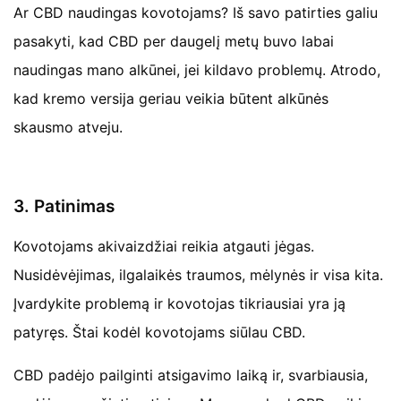
Ar CBD naudingas kovotojams? Iš savo patirties galiu
pasakyti, kad CBD per daugelį metų buvo labai
naudingas mano alkūnei, jei kildavo problemų. Atrodo,
kad kremo versija geriau veikia būtent alkūnės
skausmo atveju.
3. Patinimas
Kovotojams akivaizdžiai reikia atgauti jėgas.
Nusidėvėjimas, ilgalaikės traumos, mėlynės ir visa kita.
Įvardykite problemą ir kovotojas tikriausiai yra ją
patyręs. Štai kodėl kovotojams siūlau CBD.
CBD padėjo pailginti atsigavimo laiką ir, svarbiausia,