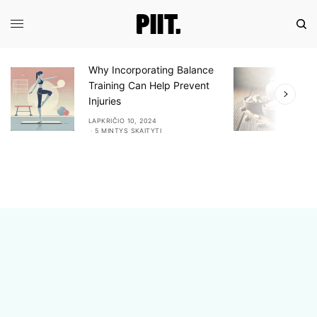
Why Incorporating Balance
E
Training Can Help Prevent
A
Injuries
A
LAPKRIČIO 10, 2024
L
5 MINTYS SKAITYTI