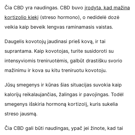
Čia CBD yra naudingas. CBD buvo
įrodyta, kad mažina
kortizolio kiekį
(streso hormono), o nedidelė dozė
veikia kaip beveik lengvas raminamasis vaistas.
Daugelis kovotojų jaudinasi prieš kovą, ir tai
suprantama. Kaip kovotojas, turite susidoroti su
intensyviomis treniruotėmis, galbūt drastišku svorio
mažinimu ir kova su kitu treniruotu kovotoju.
Jūsų smegenys ir kūnas šias situacijas suvokia kaip
kalorijų reikalaujančias, žalingas ir pavojingas. Todėl
smegenys išskiria hormoną kortizolį, kuris sukelia
streso jausmą.
Čia CBD gali būti naudingas, ypač jei žinote, kad tai