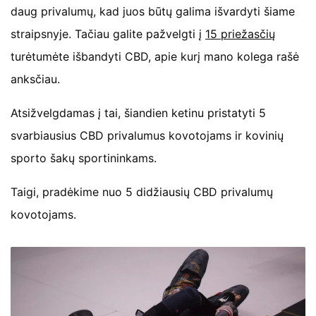
daug privalumų, kad juos būtų galima išvardyti šiame
straipsnyje. Tačiau galite pažvelgti į
15 priežasčių
turėtumėte išbandyti CBD, apie kurį mano kolega rašė
anksčiau.
Atsižvelgdamas į tai, šiandien ketinu pristatyti 5
svarbiausius CBD privalumus kovotojams ir kovinių
sporto šakų sportininkams.
Taigi, pradėkime nuo 5 didžiausių CBD privalumų
kovotojams.