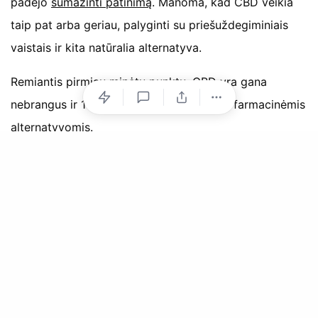
padėjo
sumažinti patinimą
. Manoma, kad CBD veikia
taip pat arba geriau, palyginti su priešuždegiminiais
vaistais ir kita natūralia alternatyva.
Remiantis pirmiau minėtu punktu, CBD yra gana
nebrangus ir 100% natūralus, palyginti su farmacinėmis
alternatyvomis.