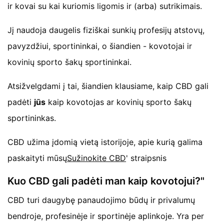
ir kovai su kai kuriomis ligomis ir (arba) sutrikimais.
Jį naudoja daugelis fiziškai sunkių profesijų atstovų,
pavyzdžiui, sportininkai, o šiandien - kovotojai ir
kovinių sporto šakų sportininkai.
Atsižvelgdami į tai, šiandien klausiame, kaip CBD gali
padėti
jūs
kaip kovotojas ar kovinių sporto šakų
sportininkas.
CBD užima įdomią vietą istorijoje, apie kurią galima
paskaityti mūsų
Sužinokite CBD
' straipsnis
Kuo CBD gali padėti man kaip kovotojui?"
CBD turi daugybę panaudojimo būdų ir privalumų
bendroje, profesinėje ir sportinėje aplinkoje. Yra per