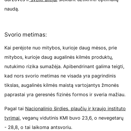
naudą.
Svorio metimas:
Kai perėjote nuo mitybos, kurioje daug mėsos, prie
mitybos, kurioje daug augalinės kilmės produktų,
nutukimo rizika sumažėja. Apibendrinant galima teigti,
kad nors svorio metimas ne visada yra pagrindinis
tikslas, augalinės kilmės maistą vartojantys žmonės
paprastai yra geresnės fizinės formos ir sveria mažiau.
Pagal tai
Nacionalinio širdies, plaučių ir kraujo instituto
tyrimai,
veganų vidutinis KMI buvo 23,6, o nevegetarų
- 28,8, o tai laikoma antsvoriu.