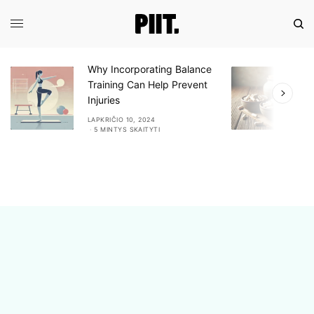
Why Incorporating Balance
E
Training Can Help Prevent
A
Injuries
A
LAPKRIČIO 10, 2024
L
5 MINTYS SKAITYTI