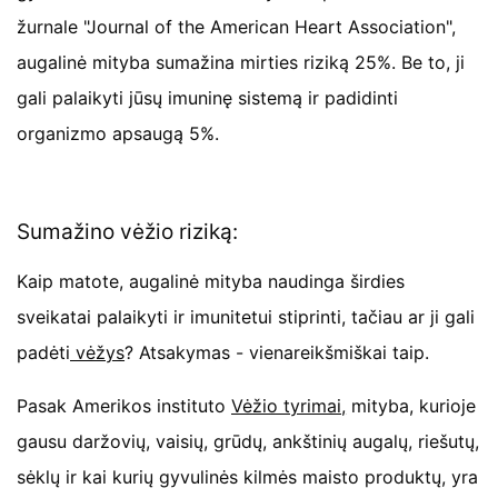
žurnale "Journal of the American Heart Association",
augalinė mityba sumažina mirties riziką 25%. Be to, ji
gali palaikyti jūsų imuninę sistemą ir padidinti
organizmo apsaugą 5%.
Sumažino vėžio riziką:
Kaip matote, augalinė mityba naudinga širdies
sveikatai palaikyti ir imunitetui stiprinti, tačiau ar ji gali
padėti
vėžys
? Atsakymas - vienareikšmiškai taip.
Pasak Amerikos instituto
Vėžio tyrimai,
mityba, kurioje
gausu daržovių, vaisių, grūdų, ankštinių augalų, riešutų,
sėklų ir kai kurių gyvulinės kilmės maisto produktų, yra