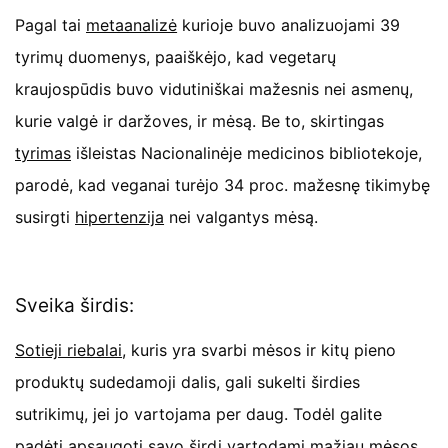
Pagal tai
metaanalizė
kurioje buvo analizuojami 39
tyrimų duomenys, paaiškėjo, kad vegetarų
kraujospūdis buvo vidutiniškai mažesnis nei asmenų,
kurie valgė ir daržoves, ir mėsą. Be to, skirtingas
tyrimas
išleistas Nacionalinėje medicinos bibliotekoje,
parodė, kad veganai turėjo 34 proc. mažesnę tikimybę
susirgti
hipertenzija
nei valgantys mėsą.
Sveika širdis:
Sotieji riebalai
, kuris yra svarbi mėsos ir kitų pieno
produktų sudedamoji dalis, gali sukelti širdies
sutrikimų, jei jo vartojama per daug. Todėl galite
padėti apsaugoti savo širdį vartodami mažiau mėsos