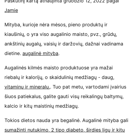
Paskutinį kartą atnaujinta gruodžio 12, 2022 pagal
Jamie
Mityba, kurioje nėra mėsos, pieno produktų ir
kiaušinių, o yra viso augalinio maisto, pvz., grūdų,
ankštinių augalų, vaisių ir daržovių, dažnai vadinama
dietine.
augalinė mityba
.
Augalinės kilmės maisto produktuose yra mažai
riebalų ir kalorijų, o skaidulinių medžiagų - daug,
vitaminų ir mineralų.
. Tuo pat metu, vartodami įvairius
šiuos patiekalus, galite gauti visų reikalingų baltymų,
kalcio ir kitų maistinių medžiagų.
Tokios dietos nauda yra begalinė. Augalinė mityba gali
sumažinti nutukimo, 2 tipo diabeto, širdies ligų ir kitų