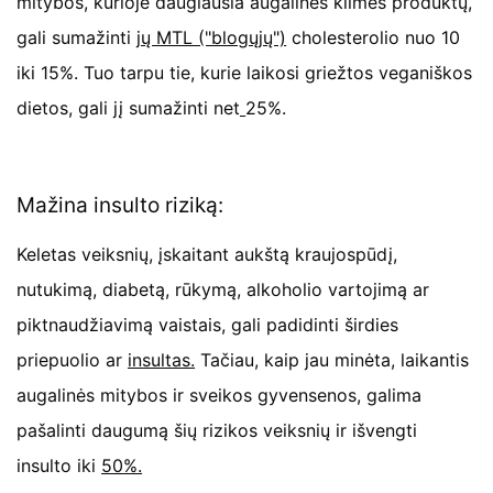
mitybos, kurioje daugiausia augalinės kilmės produktų,
gali sumažinti
jų MTL ("blogųjų")
cholesterolio nuo 10
iki 15%. Tuo tarpu tie, kurie laikosi griežtos veganiškos
dietos, gali jį sumažinti net
25%.
Mažina insulto riziką:
Keletas veiksnių, įskaitant aukštą kraujospūdį,
nutukimą, diabetą, rūkymą, alkoholio vartojimą ar
piktnaudžiavimą vaistais, gali padidinti širdies
priepuolio ar
insultas.
Tačiau, kaip jau minėta, laikantis
augalinės mitybos ir sveikos gyvensenos, galima
pašalinti daugumą šių rizikos veiksnių ir išvengti
insulto iki
50%.