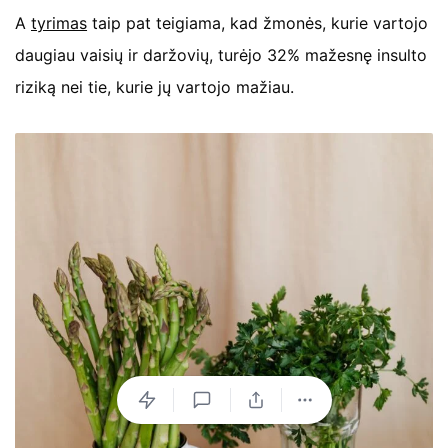
A
tyrimas
taip pat teigiama, kad žmonės, kurie vartojo
daugiau vaisių ir daržovių, turėjo 32% mažesnę insulto
riziką nei tie, kurie jų vartojo mažiau.