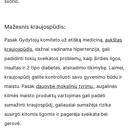
svorio.
Mažesnis kraujospūdis:
Pasak Gydytojų komiteto už etišką mediciną,
aukštas
kraujospūdis,
dažnai vadinama hipertenzija, gali
padidinti tokių sveikatos problemų, kaip širdies ligos,
insultas ir 2 tipo diabetas, atsiradimo tikimybę. Laimei,
kraujospūdį galite kontroliuoti savo gyvenimo būdu ir
maistu. Pasak
daugybė mokslinių tyrimų.
, augalinės
kilmės maisto produktų vartojimas gali padėti
sumažinti kraujospūdį
,
galiausiai sumažėja rizika
susirgti kitomis ligomis ir pagerėja sveikata bei
gerovė.