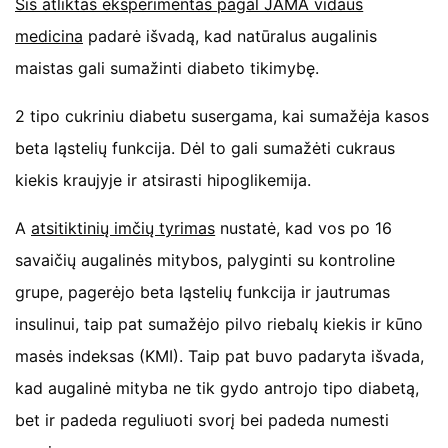
Šis
atliktas eksperimentas
pagal
JAMA vidaus
medicina
padarė išvadą, kad natūralus augalinis
maistas gali sumažinti diabeto tikimybę.
2 tipo cukriniu diabetu susergama, kai sumažėja kasos
beta ląstelių funkcija. Dėl to gali sumažėti cukraus
kiekis kraujyje ir atsirasti hipoglikemija.
A
atsitiktinių imčių tyrimas
nustatė, kad vos po 16
savaičių augalinės mitybos, palyginti su kontroline
grupe, pagerėjo beta ląstelių funkcija ir jautrumas
insulinui, taip pat sumažėjo pilvo riebalų kiekis ir kūno
masės indeksas (KMI). Taip pat buvo padaryta išvada,
kad augalinė mityba ne tik gydo antrojo tipo diabetą,
bet ir padeda reguliuoti svorį bei padeda numesti