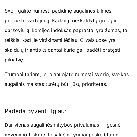
Svorį galite numesti padidinę augalinės kilmės
produktų vartojimą. Kadangi neskaldytų grūdų ir
daržovių glikemijos indeksas paprastai yra žemas, tai
reiškia, kad jie virškinami lėčiau. O vaisiuose yra
skaidulų ir
antioksidantai
kurie gali padėti pratęsti
pilnatvę.
Trumpai tariant, jei planuojate numesti svorio, sveikas
augalinis maistas turėtų būti jūsų prioritetas.
Padeda gyventi ilgiau:
Dar vienas augalinės mitybos privalumas - ilgesnė
gyvenimo trukmė. Pasak šio
tyrimai
paskelbtame