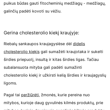
puikus būdas gauti fitocheminių medžiagų - medžiagų,
galinčių padėti kovoti su vėžiu.
Gerina cholesterolio kiekį kraujyje:
Riebalų sankaupos kraujagyslėse dėl
didelis
cholesterolio kiekis
gali sumažėti kraujotaka ir sukelti
širdies priepuolį, insultą ir kitas širdies ligas. Tačiau
subalansuota mityba gali padėti sumažinti
cholesterolio kiekį ir užkirsti kelią širdies ir kraujagyslių
ligoms.
Pagal tai
peržiūrėti
, žmonės, kurie pereina nuo
mitybos, kurioje daug gyvulinės kilmės produktų, prie