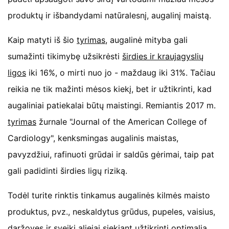
produktų ir išbandydami natūralesnį, augalinį maistą.
Kaip matyti iš šio
tyrimas
, augalinė mityba gali
sumažinti tikimybę užsikrėsti
širdies ir kraujagyslių
ligos
iki 16%, o mirti nuo jo - maždaug iki 31%. Tačiau
reikia ne tik mažinti mėsos kiekį, bet ir užtikrinti, kad
augaliniai patiekalai būtų maistingi. Remiantis 2017 m.
tyrimas
žurnale "Journal of the American College of
Cardiology", kenksmingas augalinis maistas,
pavyzdžiui, rafinuoti grūdai ir saldūs gėrimai, taip pat
gali padidinti širdies ligų riziką.
Todėl turite rinktis tinkamus augalinės kilmės maisto
produktus, pvz., neskaldytus grūdus, pupeles, vaisius,
daržoves ir
sveiki aliejai
siekiant užtikrinti optimalią