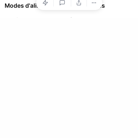
Modes d'alimentation désordonnés
Le jeûne intermittent peut déclencher des troubles de
l'alimentation ou exacerber des problèmes existants
chez certaines personnes. Si tu as des antécédents de
troubles alimentaires, il est essentiel de consulter un
professionnel de la santé avant d'essayer le jeûne
intermittent.
Déséquilibres hormonaux
Le jeûne peut provoquer des déséquilibres hormonaux,
en particulier chez les femmes. Un jeûne prolongé
peut entraîner des cycles menstruels irréguliers, des