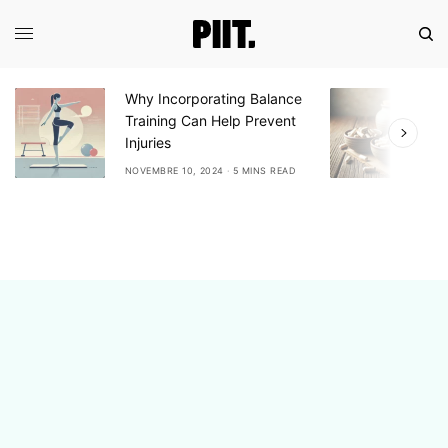
Why Incorporating Balance
E
Training Can Help Prevent
A
Injuries
A
NOVEMBRE 10, 2024
5 MINS READ
N