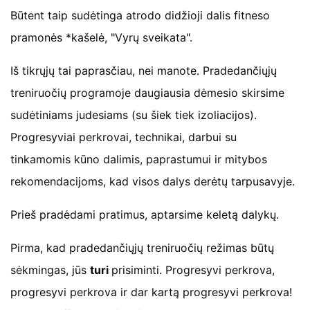
Būtent taip sudėtinga atrodo didžioji dalis fitneso
pramonės *kašelė, "Vyrų sveikata".
Iš tikrųjų tai paprasčiau, nei manote. Pradedančiųjų
treniruočių programoje daugiausia dėmesio skirsime
sudėtiniams judesiams (su šiek tiek izoliacijos).
Progresyviai perkrovai, technikai, darbui su
tinkamomis kūno dalimis, paprastumui ir mitybos
rekomendacijoms, kad visos dalys derėtų tarpusavyje.
Prieš pradėdami pratimus, aptarsime keletą dalykų.
Pirma, kad pradedančiųjų treniruočių režimas būtų
sėkmingas, jūs
turi
prisiminti. Progresyvi perkrova,
progresyvi perkrova ir dar kartą progresyvi perkrova!