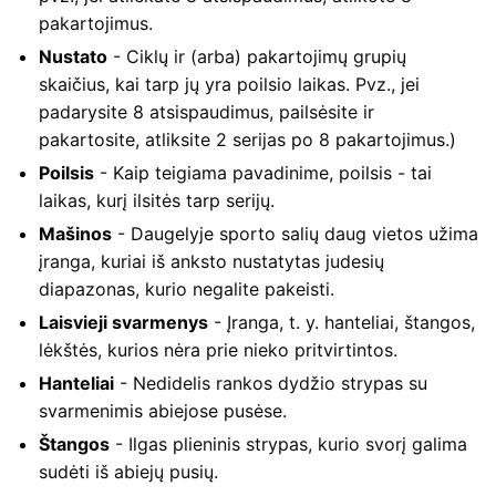
pakartojimus.
Nustato
- Ciklų ir (arba) pakartojimų grupių
skaičius, kai tarp jų yra poilsio laikas. Pvz., jei
padarysite 8 atsispaudimus, pailsėsite ir
pakartosite, atliksite 2 serijas po 8 pakartojimus.)
Poilsis
- Kaip teigiama pavadinime, poilsis - tai
laikas, kurį ilsitės tarp serijų.
Mašinos
- Daugelyje sporto salių daug vietos užima
įranga, kuriai iš anksto nustatytas judesių
diapazonas, kurio negalite pakeisti.
Laisvieji svarmenys
- Įranga, t. y. hanteliai, štangos,
lėkštės, kurios nėra prie nieko pritvirtintos.
Hanteliai
- Nedidelis rankos dydžio strypas su
svarmenimis abiejose pusėse.
Štangos
- Ilgas plieninis strypas, kurio svorį galima
sudėti iš abiejų pusių.