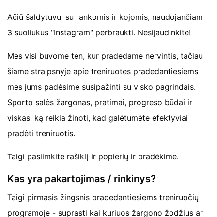
Ačiū šaldytuvui su rankomis ir kojomis, naudojančiam
3 suoliukus "Instagram" perbraukti. Nesijaudinkite!
Mes visi buvome ten, kur pradedame nervintis, tačiau
šiame straipsnyje apie treniruotes pradedantiesiems
mes jums padėsime susipažinti su visko pagrindais.
Sporto salės žargonas, pratimai, progreso būdai ir
viskas, ką reikia žinoti, kad galėtumėte efektyviai
pradėti treniruotis.
Taigi pasiimkite rašiklį ir popierių ir pradėkime.
Kas yra pakartojimas / rinkinys?
Taigi pirmasis žingsnis pradedantiesiems treniruočių
programoje - suprasti kai kuriuos žargono žodžius ar