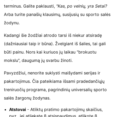
terminus. Galite paklausti,
"Kas, po velnių, yra Setai?
Arba turite panašių klausimų, susijusių su sporto salės
žodynu.
Kadangi šie žodžiai atrodo tarsi iš niekur atsiradę
(dažniausiai taip ir būna). Žvelgiant iš šalies, tai gali
būti painu. Nors kai kuriuos jų laikau "brokuotu
mokslu", daugumą jų svarbu žinoti.
Pavyzdžiui, nenorite suklysti maišydami serijas ir
pakartojimus. Čia pateikiama išsami pradedančiųjų
treniruočių programa, pagrindinių universalių sporto
salės žargonų žodynas.
Atstovai
- Atliktų pratimo pakartojimų skaičius,
pvz., jei atliekate 8 atsispaudimus, atlikote 8