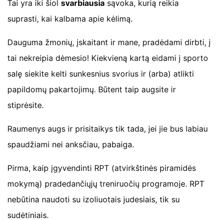
Tai yra iki šiol
svarbiausia
sąvoka, kurią reikia
suprasti, kai kalbama apie kėlimą.
Dauguma žmonių, įskaitant ir mane, pradėdami dirbti, į
tai nekreipia dėmesio! Kiekvieną kartą eidami į sporto
salę siekite kelti sunkesnius svorius ir (arba) atlikti
papildomų pakartojimų. Būtent taip augsite ir
stiprėsite.
Raumenys augs ir prisitaikys tik tada, jei jie bus labiau
spaudžiami nei anksčiau, pabaiga.
Pirma, kaip įgyvendinti RPT (atvirkštinės piramidės
mokymą) pradedančiųjų treniruočių programoje. RPT
nebūtina naudoti su izoliuotais judesiais, tik su
sudėtiniais.