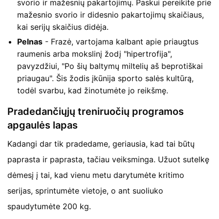
svorio ir mažesnių pakartojimų. Paskui pereikite prie
mažesnio svorio ir didesnio pakartojimų skaičiaus,
kai serijų skaičius didėja.
Pelnas
- Frazė, vartojama kalbant apie priaugtus
raumenis arba mokslinį žodį "hipertrofija",
pavyzdžiui, "Po šių baltymų miltelių aš beprotiškai
priaugau". Šis žodis įkūnija sporto salės kultūrą,
todėl svarbu, kad žinotumėte jo reikšmę.
Pradedančiųjų treniruočių programos
apgaulės lapas
Kadangi dar tik pradedame, geriausia, kad tai būtų
paprasta ir paprasta, tačiau veiksminga. Užuot sutelkę
dėmesį į tai, kad vienu metu darytumėte kritimo
serijas, sprintumėte vietoje, o ant suoliuko
spaudytumėte 200 kg.