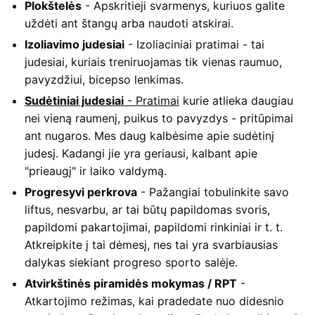
Plokštelės
- Apskritieji svarmenys, kuriuos galite
uždėti ant štangų arba naudoti atskirai.
Izoliavimo judesiai
- Izoliaciniai pratimai - tai
judesiai, kuriais treniruojamas tik vienas raumuo,
pavyzdžiui, bicepso lenkimas.
Sudėtiniai judesiai
- Pratimai
kurie atlieka daugiau
nei vieną raumenį, puikus to pavyzdys - pritūpimai
ant nugaros. Mes daug kalbėsime apie sudėtinį
judesį. Kadangi jie yra geriausi, kalbant apie
"prieaugį" ir laiko valdymą.
Progresyvi perkrova
- Pažangiai tobulinkite savo
liftus, nesvarbu, ar tai būtų papildomas svoris,
papildomi pakartojimai, papildomi rinkiniai ir t. t.
Atkreipkite į tai dėmesį, nes tai yra svarbiausias
dalykas siekiant progreso sporto salėje.
Atvirkštinės piramidės mokymas / RPT
-
Atkartojimo režimas, kai pradedate nuo didesnio