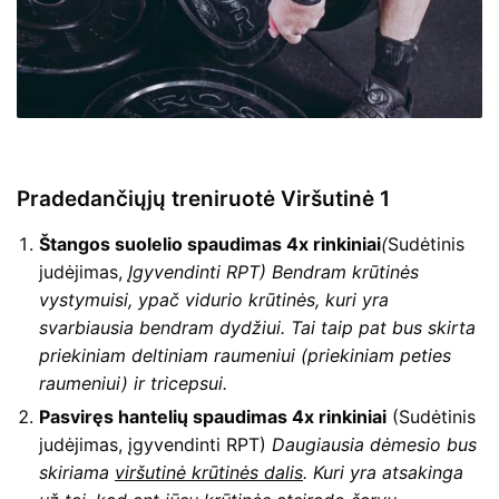
Pradedančiųjų treniruotė Viršutinė 1
Štangos suolelio spaudimas 4x rinkiniai
(
Sudėtinis
judėjimas,
Įgyvendinti RPT) Bendram krūtinės
vystymuisi, ypač vidurio krūtinės, kuri yra
svarbiausia bendram dydžiui. Tai taip pat bus skirta
priekiniam deltiniam raumeniui (priekiniam peties
raumeniui) ir tricepsui.
Pasviręs hantelių spaudimas 4x rinkiniai
(Sudėtinis
judėjimas, įgyvendinti RPT)
Daugiausia dėmesio bus
skiriama
viršutinė krūtinės dalis
. Kuri yra atsakinga