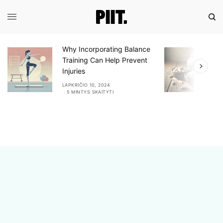
Why Incorporating Balance
E
Training Can Help Prevent
A
Injuries
A
LAPKRIČIO 10, 2024
L
5 MINTYS SKAITYTI