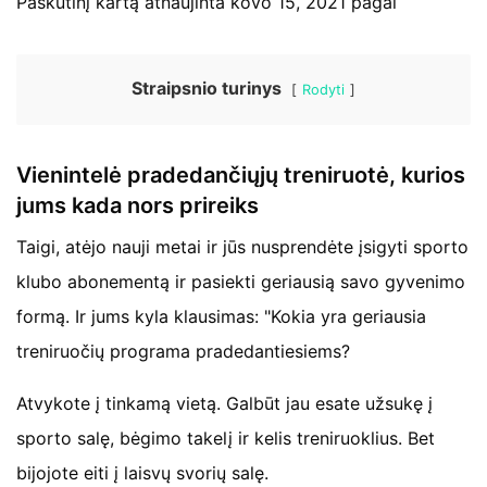
Paskutinį kartą atnaujinta kovo 15, 2021 pagal
Straipsnio turinys
Rodyti
Vienintelė pradedančiųjų treniruotė, kurios
jums kada nors prireiks
Taigi, atėjo nauji metai ir jūs nusprendėte įsigyti sporto
klubo abonementą ir pasiekti geriausią savo gyvenimo
formą. Ir jums kyla klausimas: "Kokia yra geriausia
treniruočių programa pradedantiesiems?
Atvykote į tinkamą vietą. Galbūt jau esate užsukę į
sporto salę, bėgimo takelį ir kelis treniruoklius. Bet
bijojote eiti į laisvų svorių salę.