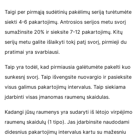
Taigi per pirmąją sudėtinių pakėlimų seriją turėtumėte
siekti 4-6 pakartojimų. Antrosios serijos metu svorį
sumažinsite 20% ir sieksite 7-12 pakartojimų. Kitų
serijų metu galite išlaikyti tokį patį svorį, pirmieji du
pratimai yra svarbiausi.
Taip yra todėl, kad pirmiausia galėtumėte pakelti kuo
sunkesnį svorį. Taip išvengsite nuovargio ir pasieksite
visus galimus pakartojimų intervalus. Taip siekiama
įdarbinti visas įmanomas raumenų skaidulas.
Kadangi jūsų raumenys yra sudaryti iš lėtojo virpėjimo
raumenų skaidulų (1 tipo). Jas įdarbinsite naudodami
didesnius pakartojimų intervalus kartu su mažesniu