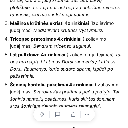
už tai, kad ant jūsų krūtinės atsirado šarvų
plokštelė. Tai taip pat nukreipta į anksčiau minėtus
raumenis, skirtus suolelio spaudimui.
Mašinos krūtinės skristi 4x rinkiniai
(Izoliavimo
judėjimas)
Medialiniam krūtinės vystymuisi.
Tricepso pratęsimas 4x rinkiniai
(Izoliavimo
judėjimas)
Bendram tricepso augimui.
Lat pull down 4x rinkiniai
(Izoliavimo judėjimas)
Tai
bus nukreipta į Latimus Dorsi raumenis / Latimus
Dorsi. Raumenys, kurie sudaro sparnų įspūdį po
pažastimis.
Šoninių hantelių pakėlimai 4x rinkiniai
(Izoliavimo
judėjimas)
Svarbiausias pratimas pečių plotyje. Tai
šoninis hantelių pakėlimas, kuris skirtas šoniniam
arba šoniniam deltinio raumens raumeniui.